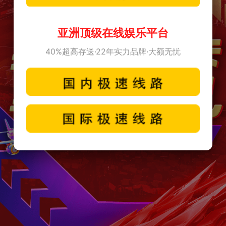
亚洲顶级在线娱乐平台
40%超高存送·22年实力品牌·大额无忧